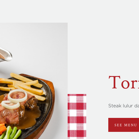
Ox 
Ste
Steak lidah