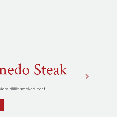
Tongue
ak
Next