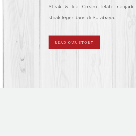
menyajikan snack dan ice cream, ki
Steak & Ice Cream telah menjadi 
steak legendaris di Surabaya.
READ OUR STORY