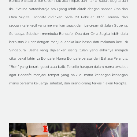
Boncafe Steak & Ice Cream tak akan lepas dari nama Bapak Sugita dan
Ibu Evelina Natadihardja atau yang lebih akrab dengan sapaan Opa dan
Oma Sugita. Boncafe didirikan pada 28 Februari 1977. Berawal dari
sebuah kafe kecil yang menyajikan snack dan ice cream di Jalan Gubeng,
Surabaya. Sebelum membuka Boncafe, Opa dan Oma Sugita lebih dulu
berbisnis kuliner dengan menjual aneka kue basah dan makanan kecil di
Singapura. Usaha yang dijalankan iseng itulah yang akhirnya menjadi
cikal bakal lahirnya Boncafe. Nama Boncafe berasal dari Bahasa Perancis,
"Bon" yang berarti good atau baik. Terselip harapan dalam nama tersebut
agar Boncafe menjadi tempat yang baik di mana kenangan-kenangan
manis bersama keluarga, sahabat, dan orang-orang terkasih akan tercipta.