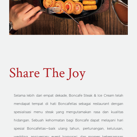
Share The Joy
Selama lebih dari empat dekade, Boncafe Steak & Ice Cream telah
mendapat tempat di hati Boncafellas sebagai restaurant dengan
spesialisasi menu steak yang mengutamakan rasa dan kualitas
hidangan. Sebuah kehormatan bagi Boncafe dapat melayani hari
spesial Boncafellas—baik ulang tahun, pertunangan, kelulusan,
wedding, anniversary, event korporasi, dan momen kebersamaan