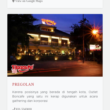
View on Google Maps
PREGOLAN
Karena posisinya yang berada di tengah kota, Outlet
Boncafe yang satu ini kerap digunakan untuk acara
gathering dan korporasi
031-5343018